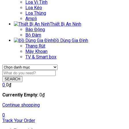
Loa Vi Tính
Loa Kéo
Loa Thùng
Ampli
Thiết Bị An Ninh
Báo Động
Bộ Đàm
Đồ Dùng Gia Đình
Thang Rút
Máy Khoan
TV & Smart box
SEARCH
0
0
₫
Currently Empty:
0
₫
Continue shopping
0
Track Your Order