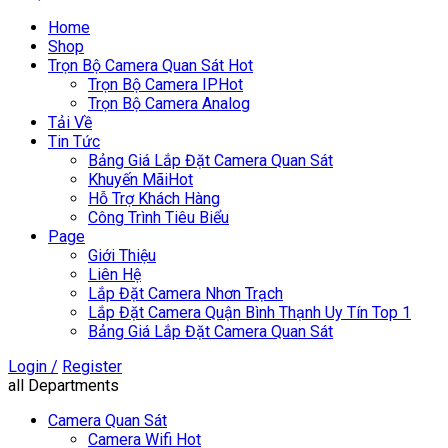
Home
Shop
Trọn Bộ Camera Quan Sát
Hot
Trọn Bộ Camera IP
Hot
Trọn Bộ Camera Analog
Tải Về
Tin Tức
Bảng Giá Lắp Đặt Camera Quan Sát
Khuyến Mãi
Hot
Hỗ Trợ Khách Hàng
Công Trình Tiêu Biểu
Page
Giới Thiệu
Liên Hệ
Lắp Đặt Camera Nhơn Trạch
Lắp Đặt Camera Quận Bình Thạnh Uy Tín Top 1
Bảng Giá Lắp Đặt Camera Quan Sát
Login /
Register
all Departments
Camera Quan Sát
Camera Wifi
Hot