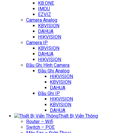
KB.ONE
IMOU
EZVIZ
Camera Analog
KBVISION
DAHUA
HIKVISION
Camera IP
KBVISION
DAHUA
HIKVISION
Đầu Ghi Hình Camera
Đầu Ghi Analog
HIKVISION
KBVISION
DAHUA
Đầu Ghi IP
HIKVISION
KBVISION
DAHUA
Thiết Bị Viễn Thông
Router – Wifi
Switch – POE
Máy Fax – Điện Thoại