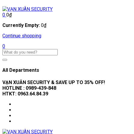
0
0
₫
Currently Empty:
0
₫
Continue shopping
0
All Departments
VẠN XUÂN SECURITY & SAVE UP TO 35
% OFF!
HOTLINE :
0989-439-848
HTKT:
0963.64.84.39