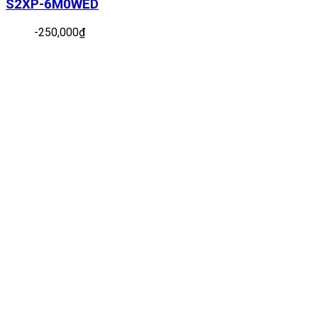
S2XP-6M0WED
-
250,000
₫