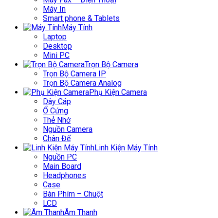
Máy In
Smart phone & Tablets
Máy Tính
Laptop
Desktop
Mini PC
Trọn Bộ Camera
Trọn Bộ Camera IP
Trọn Bộ Camera Analog
Phụ Kiện Camera
Dây Cáp
Ổ Cứng
Thẻ Nhớ
Nguồn Camera
Chân Đế
Linh Kiện Máy Tính
Nguồn PC
Main Board
Headphones
Case
Bàn Phím – Chuột
LCD
Âm Thanh