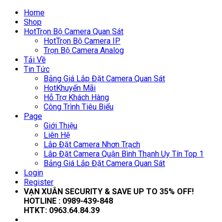
Home
Shop
Hot
Trọn Bộ Camera Quan Sát
Hot
Trọn Bộ Camera IP
Trọn Bộ Camera Analog
Tải Về
Tin Tức
Bảng Giá Lắp Đặt Camera Quan Sát
Hot
Khuyến Mãi
Hỗ Trợ Khách Hàng
Công Trình Tiêu Biểu
Page
Giới Thiệu
Liên Hệ
Lắp Đặt Camera Nhơn Trạch
Lắp Đặt Camera Quận Bình Thạnh Uy Tín Top 1
Bảng Giá Lắp Đặt Camera Quan Sát
Login
Register
VẠN XUÂN SECURITY & SAVE UP TO 35
% OFF!
HOTLINE :
0989-439-848
HTKT:
0963.64.84.39