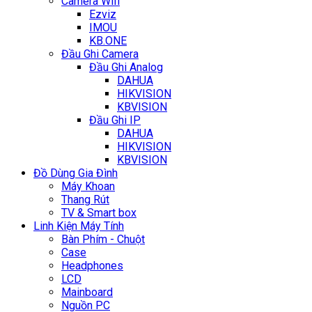
Camera Wifi
Ezviz
IMOU
KB.ONE
Đầu Ghi Camera
Đầu Ghi Analog
DAHUA
HIKVISION
KBVISION
Đầu Ghi IP
DAHUA
HIKVISION
KBVISION
Đồ Dùng Gia Đình
Máy Khoan
Thang Rút
TV & Smart box
Linh Kiện Máy Tính
Bàn Phím - Chuột
Case
Headphones
LCD
Mainboard
Nguồn PC