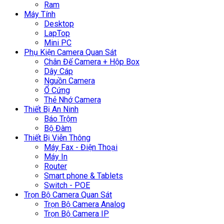
Ram
Máy Tính
Desktop
LapTop
Mini PC
Phụ Kiện Camera Quan Sát
Chân Đế Camera + Hộp Box
Dây Cáp
Nguồn Camera
Ổ Cứng
Thẻ Nhớ Camera
Thiết Bị An Ninh
Báo Trộm
Bộ Đàm
Thiết Bị Viễn Thông
Máy Fax - Điện Thoại
Máy In
Router
Smart phone & Tablets
Switch - POE
Trọn Bộ Camera Quan Sát
Trọn Bộ Camera Analog
Trọn Bộ Camera IP