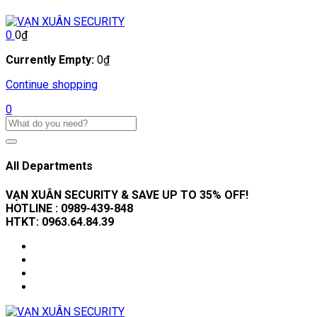
0
0
₫
Currently Empty:
0
₫
Continue shopping
0
All Departments
VẠN XUÂN SECURITY & SAVE UP TO 35
% OFF!
HOTLINE :
0989-439-848
HTKT:
0963.64.84.39