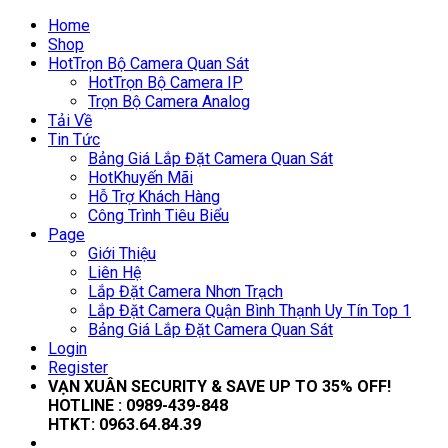
Home
Shop
Hot
Trọn Bộ Camera Quan Sát
Hot
Trọn Bộ Camera IP
Trọn Bộ Camera Analog
Tải Về
Tin Tức
Bảng Giá Lắp Đặt Camera Quan Sát
Hot
Khuyến Mãi
Hỗ Trợ Khách Hàng
Công Trình Tiêu Biểu
Page
Giới Thiệu
Liên Hệ
Lắp Đặt Camera Nhơn Trạch
Lắp Đặt Camera Quận Bình Thạnh Uy Tín Top 1
Bảng Giá Lắp Đặt Camera Quan Sát
Login
Register
VẠN XUÂN SECURITY & SAVE UP TO 35
% OFF!
HOTLINE :
0989-439-848
HTKT:
0963.64.84.39