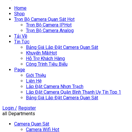
Home
Shop
Trọn Bộ Camera Quan Sát
Hot
Trọn Bộ Camera IP
Hot
Trọn Bộ Camera Analog
Tải Về
Tin Tức
Bảng Giá Lắp Đặt Camera Quan Sát
Khuyến Mãi
Hot
Hỗ Trợ Khách Hàng
Công Trình Tiêu Biểu
Page
Giới Thiệu
Liên Hệ
Lắp Đặt Camera Nhơn Trạch
Lắp Đặt Camera Quận Bình Thạnh Uy Tín Top 1
Bảng Giá Lắp Đặt Camera Quan Sát
Login /
Register
all Departments
Camera Quan Sát
Camera Wifi
Hot