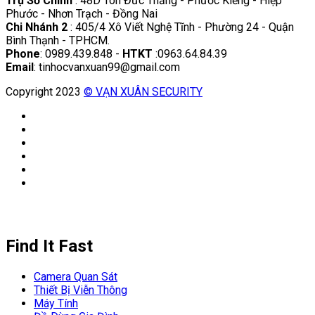
Trụ Sở Chính
: 48D Tôn Đức Thắng - Phước Kiểng - Hiệp
Phước - Nhơn Trạch - Đồng Nai
Chi Nhánh 2
: 405/4 Xô Viết Nghệ Tĩnh - Phường 24 - Quận
Bình Thạnh - TPHCM.
Phone
: 0989.439.848 -
HTKT
:0963.64.84.39
Email
: tinhocvanxuan99@gmail.com
Copyright 2023
© VẠN XUÂN SECURITY
Find It Fast
Camera Quan Sát
Thiết Bị Viễn Thông
Máy Tính