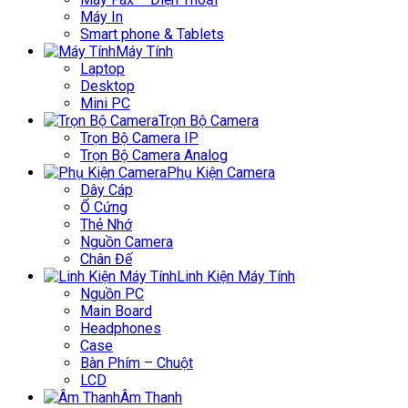
Máy In
Smart phone & Tablets
Máy Tính
Laptop
Desktop
Mini PC
Trọn Bộ Camera
Trọn Bộ Camera IP
Trọn Bộ Camera Analog
Phụ Kiện Camera
Dây Cáp
Ổ Cứng
Thẻ Nhớ
Nguồn Camera
Chân Đế
Linh Kiện Máy Tính
Nguồn PC
Main Board
Headphones
Case
Bàn Phím – Chuột
LCD
Âm Thanh