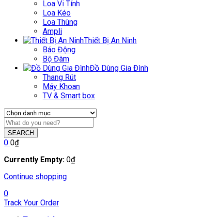
Loa Vi Tính
Loa Kéo
Loa Thùng
Ampli
Thiết Bị An Ninh
Báo Động
Bộ Đàm
Đồ Dùng Gia Đình
Thang Rút
Máy Khoan
TV & Smart box
SEARCH
0
0
₫
Currently Empty:
0
₫
Continue shopping
0
Track Your Order