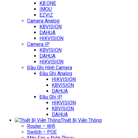
KB.ONE
IMOU
EZVIZ
Camera Analog
KBVISION
DAHUA
HIKVISION
Camera IP
KBVISION
DAHUA
HIKVISION
Đầu Ghi Hình Camera
Đầu Ghi Analog
HIKVISION
KBVISION
DAHUA
Đầu Ghi IP
HIKVISION
KBVISION
DAHUA
Thiết Bị Viễn Thông
Router – Wifi
Switch – POE
Máy Fax – Điện Thoại