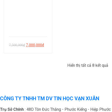
Giá
Giá
7,000,000
₫
7,500,000
₫
gốc
hiện
là:
tại
Hiển thị tất cả 8 kết quả
7,500,000₫.
là:
7,000,000₫.
CÔNG TY TNHH TM DV TIN HỌC VẠN XUÂN
Trụ Sở Chính
: 48D Tôn Đức Thắng - Phước Kiểng - Hiệp Phước