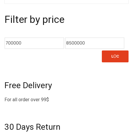
Filter by price
Giá
Giá
thấp
cao
LỌC
nhất
nhất
Free Delivery
For all order over 99$
30 Days Return