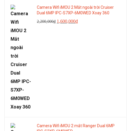
Camera Wifi iMOU 2 Mắt ngoài trời Cruiser
Dual 6MP IPC-S7XP-6M0WED Xoay 360
Giá
Giá
1,600,000
₫
2,200,000
₫
gốc
hiện
là:
tại
2,200,000₫.
là:
1,600,000₫.
Camera Wifi iMOU 2 mắt Ranger Dual 6MP