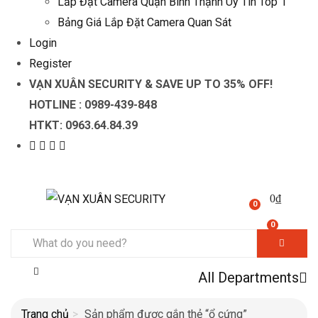
Lắp Đặt Camera Quận Bình Thạnh Uy Tín Top 1
Bảng Giá Lắp Đặt Camera Quan Sát
Login
Register
VẠN XUÂN SECURITY & SAVE UP TO 35
% OFF!
HOTLINE :
0989-439-848
HTKT:
0963.64.84.39
0
₫
0
0
All Departments
Trang chủ
Sản phẩm được gắn thẻ “ổ cứng”