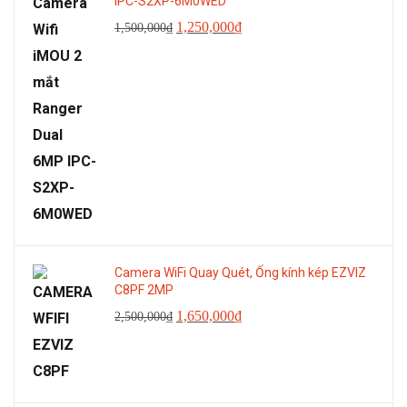
IPC-S2XP-6M0WED
Giá
Giá
1,250,000
₫
1,500,000
₫
gốc
hiện
là:
tại
1,500,000₫.
là:
1,250,000₫.
Camera WiFi Quay Quét, Ống kính kép EZVIZ
C8PF 2MP
Giá
Giá
1,650,000
₫
2,500,000
₫
gốc
hiện
là:
tại
2,500,000₫.
là: