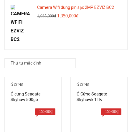
1,650,000₫.
Camera Wifi dùng pin sạc 2MP EZVIZ BC2
Giá
Giá
1,350,000
₫
1,935,000
₫
gốc
hiện
là:
tại
1,935,000₫.
là:
1,350,000₫.
Ổ CỨNG
Ổ CỨNG
Ổ cứng Seagate
Ổ Cứng Seagate
Skyhaw 500gb
Skyhawk 1TB
-
150,000
₫
-
150,000
₫