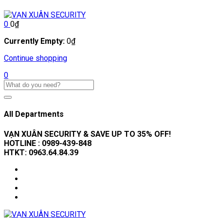
0
0
₫
Currently Empty:
0
₫
Continue shopping
0
All Departments
VẠN XUÂN SECURITY & SAVE UP TO 35
% OFF!
HOTLINE :
0989-439-848
HTKT:
0963.64.84.39