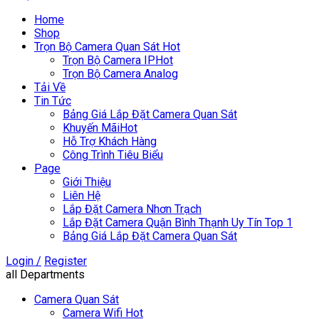
Home
Shop
Trọn Bộ Camera Quan Sát
Hot
Trọn Bộ Camera IP
Hot
Trọn Bộ Camera Analog
Tải Về
Tin Tức
Bảng Giá Lắp Đặt Camera Quan Sát
Khuyến Mãi
Hot
Hỗ Trợ Khách Hàng
Công Trình Tiêu Biểu
Page
Giới Thiệu
Liên Hệ
Lắp Đặt Camera Nhơn Trạch
Lắp Đặt Camera Quận Bình Thạnh Uy Tín Top 1
Bảng Giá Lắp Đặt Camera Quan Sát
Login /
Register
all Departments
Camera Quan Sát
Camera Wifi
Hot