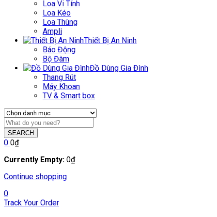
Loa Vi Tính
Loa Kéo
Loa Thùng
Ampli
Thiết Bị An Ninh
Báo Động
Bộ Đàm
Đồ Dùng Gia Đình
Thang Rút
Máy Khoan
TV & Smart box
SEARCH
0
0
₫
Currently Empty:
0
₫
Continue shopping
0
Track Your Order