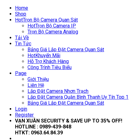
Home
Shop
Hot
Trọn Bộ Camera Quan Sát
Hot
Trọn Bộ Camera IP
Trọn Bộ Camera Analog
Tải Về
Tin Tức
Bảng Giá Lắp Đặt Camera Quan Sát
Hot
Khuyến Mãi
Hỗ Trợ Khách Hàng
Công Trình Tiêu Biểu
Page
Giới Thiệu
Liên Hệ
Lắp Đặt Camera Nhơn Trạch
Lắp Đặt Camera Quận Bình Thạnh Uy Tín Top 1
Bảng Giá Lắp Đặt Camera Quan Sát
Login
Register
VẠN XUÂN SECURITY & SAVE UP TO 35
% OFF!
HOTLINE :
0989-439-848
HTKT:
0963.64.84.39