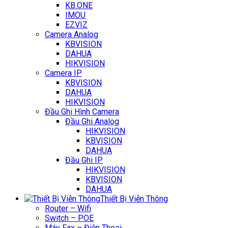
KB.ONE
IMOU
EZVIZ
Camera Analog
KBVISION
DAHUA
HIKVISION
Camera IP
KBVISION
DAHUA
HIKVISION
Đầu Ghi Hình Camera
Đầu Ghi Analog
HIKVISION
KBVISION
DAHUA
Đầu Ghi IP
HIKVISION
KBVISION
DAHUA
Thiết Bị Viễn Thông
Router – Wifi
Switch – POE
Máy Fax – Điện Thoại