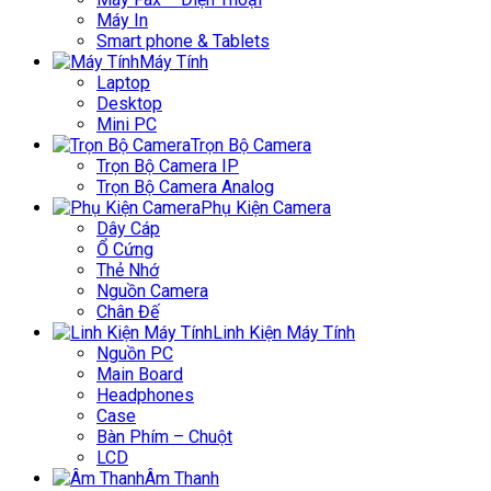
Máy In
Smart phone & Tablets
Máy Tính
Laptop
Desktop
Mini PC
Trọn Bộ Camera
Trọn Bộ Camera IP
Trọn Bộ Camera Analog
Phụ Kiện Camera
Dây Cáp
Ổ Cứng
Thẻ Nhớ
Nguồn Camera
Chân Đế
Linh Kiện Máy Tính
Nguồn PC
Main Board
Headphones
Case
Bàn Phím – Chuột
LCD
Âm Thanh