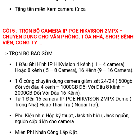
Tặng tên miền Xem camera từ xa.
GÓI 5 : TRỌN BỘ CAMERA IP POE HIKVISION 2MPX –
CHUYÊN DỤNG CHO VĂN PHÒNG, TÒA NHÀ, SHOP, BỆNH
VIỆN, CÔNG TY …
=> TRỌN BỘ BAO GỒM :
1 Đầu Ghi Hình IP HIKvision 4 kênh ( 1 – 4 camera)
Hoặc 8 kênh ( 5 – 8 Camera), 16 Kênh (9 – 16 Camera).
1 Ổ cứng chuyên dụng camera giám sát 24/24 ( 500gb
đối với đầu 4 kênh – 1000GB Đối Với Đầu 8 kênh –
2000GB Đối Với Đầu 16 Kênh).
Từ 1 Đến 16 camera IP POE HIKVISON 2MPX Dome (
Trong Nhà) Hoặc Thân Trụ ( Ngoài Trời).
Phụ Kiện như: Hộp kỹ thuật, Jack tín hiệu, Jack nguồn,
nguồn cấp điện cho camera.
Miễn Phí Nhân Công Lắp Đặt.