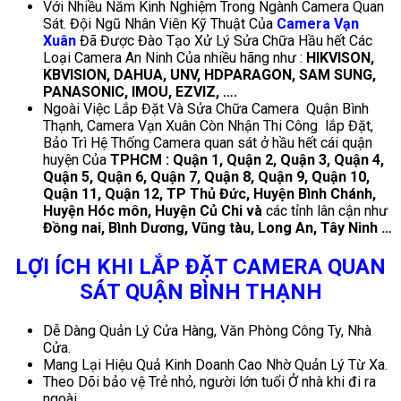
Với Nhiều Năm Kinh Nghiệm Trong Ngành Camera Quan
Sát. Đội Ngũ Nhân Viên Kỹ Thuật Của
Camera Vạn
Xuân
Đã Được Đào Tạo Xử Lý Sửa Chữa Hầu hết Các
Loại Camera An Ninh Của nhiều hãng như :
HIKVISON,
KBVISION, DAHUA, UNV, HDPARAGON, SAM SUNG,
PANASONIC, IMOU, EZVIZ, ….
Ngoài Việc Lắp Đặt Và Sửa Chữa Camera Quận Bình
Thạnh, Camera Vạn Xuân Còn Nhận Thi Công lắp Đặt,
Bảo Trì Hệ Thống Camera quan sát ở hầu hết cái quận
huyện Của
TPHCM : Quận 1, Quận 2, Quận 3, Quận 4,
Quận 5, Quận 6, Quận 7, Quận 8, Quận 9, Quận 10,
Quận 11, Quận 12, TP Thủ Đức, Huyện Bình Chánh,
Huyện Hóc môn, Huyện Củ Chi và
các tỉnh lân cận như
Đồng nai, Bình Dương, Vũng tàu, Long An, Tây Ninh …
LỢI ÍCH KHI LẮP ĐẶT CAMERA QUAN
SÁT QUẬN BÌNH THẠNH
Dễ Dàng Quản Lý Cửa Hàng, Văn Phòng Công Ty, Nhà
Cửa.
Mang Lại Hiệu Quả Kinh Doanh Cao Nhờ Quản Lý Từ Xa.
Theo Dõi bảo vệ Trẻ nhỏ, người lớn tuổi Ở nhà khi đi ra
ngoài.