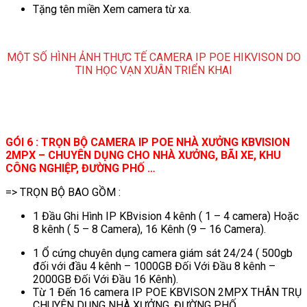
Tặng tên miền Xem camera từ xa.
MỘT SỐ HÌNH ẢNH THỰC TẾ CAMERA IP POE HIKVISON DO
TIN HỌC VẠN XUÂN TRIỂN KHAI
GÓI 6 : TRỌN BỘ CAMERA IP POE NHÀ XƯỞNG KBVISION
2MPX – CHUYÊN DỤNG CHO NHÀ XƯỞNG, BÃI XE, KHU
CÔNG NGHIỆP, ĐƯỜNG PHỐ …
=> TRỌN BỘ BAO GỒM :
1 Đầu Ghi Hình IP KBvision 4 kênh ( 1 – 4 camera) Hoặc
8 kênh ( 5 – 8 Camera), 16 Kênh (9 – 16 Camera).
1 Ổ cứng chuyên dụng camera giám sát 24/24 ( 500gb
đối với đầu 4 kênh – 1000GB Đối Với Đầu 8 kênh –
2000GB Đối Với Đầu 16 Kênh).
Từ 1 Đến 16 camera IP POE KBVISON 2MPX THÂN TRỤ
CHUYÊN DỤNG NHÀ XƯỞNG, ĐƯỜNG PHỐ.