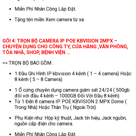
Miễn Phí Nhân Công Lắp Đặt.
Tặng tên miền Xem camera từ xa.
GÓI 4: TRỌN BỘ CAMERA IP POE KBVISION 2MPX –
CHUYÊN DỤNG CHO CÔNG TY, CỬA HÀNG ,VĂN PHÒNG,
TÒA NHÀ, SHOP, BỆNH VIỆN …
=> TRỌN BỘ BAO GỒM :
1 Đầu Ghi Hình IP kbvision 4 kênh ( 1 – 4 camera) Hoặc
8 kênh ( 5 – 8 Camera).
1 Ổ cứng chuyên dụng camera giám sát 24/24 ( 500gb
đối với đầu 4 kênh – 1000GB Đối Với Đầu 8 kênh).
Từ 1 Đến 8 camera IP POE KBVISION 2 MPX Dome (
Trong Nhà) Hoặc Thân Trụ ( Ngoài Trời).
Phụ Kiện như: Hộp kỹ thuật, Jack tín hiệu, Jack nguồn,
nguồn cấp điện cho camera.
Miễn Phí Nhân Công Lắp Đặt.