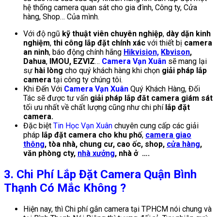
hệ thống camera quan sát cho gia đình, Công ty, Cửa
hàng, Shop… Của mình.
Với độ ngũ
kỹ thuật viên chuyên nghiệp
,
dày dặn kinh
nghiệm
,
thi công lắp đặt chính xác
với thiết bị
camera
an ninh
, báo động chính hãng
Hikvision,
Kbvison
,
Dahua
,
IMOU, EZVIZ
…
Camera Vạn Xuân
sẽ mang lại
sự
hài lòng
cho quý khách hàng khi chọn
giải pháp lắp
camera
tại công ty chúng tôi.
Khi Đến Với
Camera Vạn Xuân
Quý Khách Hàng, Đối
Tác sẽ được tư vấn
giải pháp lắp đăt camera giám sát
tối ưu nhất về chất lượng cũng như chi phí
lắp đặt
camera.
Đặc biệt
Tin Học Vạn Xuân
chuyên cung cấp các giải
pháp
lắp đặt camera
cho khu phố
,
camera giao
thông
, tòa nhà, chung cư, cao ốc, shop,
cửa hàng
,
văn phòng cty,
nhà xưởng
, nhà ở ….
3. Chi Phí Lắp Đặt Camera Quận Bình
Thạnh Có Mắc Không ?
Hiện nay, thì Chi phí gắn camera tại TPHCM nói chung và