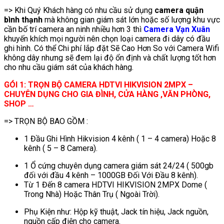
=> Khi Quý Khách hàng có nhu cầu sử dụng
camera quận
bình thạnh
mà không gian giám sát lớn hoặc số lượng khu vực
cần bố trí camera an ninh nhiều hơn 3 thì
Camera Vạn Xuân
khuyến khích mọi người nên chọn loại camera đi dây có đầu
ghi hình. Có thể Chi phí lắp đặt Sẽ Cao Hơn So với Camera Wifi
không dây nhưng sẽ đem lại độ ổn định và chất lượng tốt hơn
cho nhu cầu giám sát của khách hàng.
GÓI 1: TRỌN BỘ CAMERA HDTVI HIKVISION 2MPX –
CHUYÊN DỤNG CHO GIA ĐÌNH, CỬA HÀNG ,VĂN PHÒNG,
SHOP …
=> TRỌN BỘ BAO GỒM :
1 Đầu Ghi Hình Hikvision 4 kênh ( 1 – 4 camera) Hoặc 8
kênh ( 5 – 8 Camera).
1 Ổ cứng chuyên dụng camera giám sát 24/24 ( 500gb
đối với đầu 4 kênh – 1000GB Đối Với Đầu 8 kênh).
Từ 1 Đến 8 camera HDTVI HIKVISION 2MPX Dome (
Trong Nhà) Hoặc Thân Trụ ( Ngoài Trời).
Phụ Kiện như: Hộp kỹ thuật, Jack tín hiệu, Jack nguồn,
nguồn cấp điện cho camera.