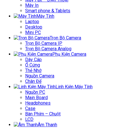
Máy In
Smart phone & Tablets
Máy Tính
Laptop
Desktop
Mini PC
Trọn Bộ Camera
Trọn Bộ Camera IP
Trọn Bộ Camera Analog
Phụ Kiện Camera
Dây Cáp
Ổ Cứng
Thẻ Nhớ
Nguồn Camera
Chân Đế
Linh Kiện Máy Tính
Nguồn PC
Main Board
Headphones
Case
Bàn Phím – Chuột
LCD
Âm Thanh