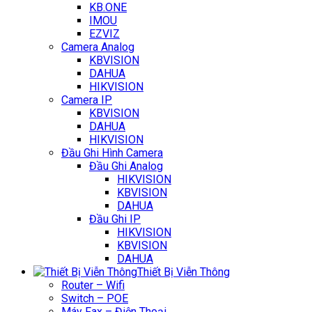
KB.ONE
IMOU
EZVIZ
Camera Analog
KBVISION
DAHUA
HIKVISION
Camera IP
KBVISION
DAHUA
HIKVISION
Đầu Ghi Hình Camera
Đầu Ghi Analog
HIKVISION
KBVISION
DAHUA
Đầu Ghi IP
HIKVISION
KBVISION
DAHUA
Thiết Bị Viễn Thông
Router – Wifi
Switch – POE
Máy Fax – Điện Thoại