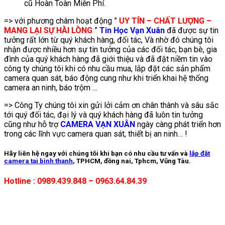
cũ Hoàn Toàn Miễn Phí.
=> với phương châm hoạt động ”
UY TÍN – CHẤT LƯỢNG –
MANG LẠI SỰ HÀI LÒNG
”
Tin Học Vạn Xuân
đã được sự tin
tưởng rất lớn từ quý khách hàng, đối tác, Và nhờ đó chúng tôi
nhận được nhiều hơn sự tin tưởng của các đối tác, bạn bè, gia
đình của quý khách hàng đã giới thiệu và đã đặt niềm tin vào
công ty chúng tôi khi có nhu cầu mua, lắp đặt các sản phẩm
camera quan sát, báo động cung như khi triển khai hệ thống
camera an ninh, báo trộm …
=> Công Ty chúng tôi xin gửi lởi cảm ơn chân thành và sâu sắc
tới quý đối tác, đại lý và quý khách hàng đã luôn tin tưởng
cũng như hỗ trợ
CAMERA VẠN XUÂN
ngày càng phát triển hơn
trong các lĩnh vực camera quan sát, thiết bị an ninh… !
Hãy liên hệ ngay với chúng tôi khi bạn có nhu cầu tư vấn và
lắp đặt
camera tại bình thạnh
, TPHCM, đồng nai, Tphcm, Vũng Tàu.
Hotline : 0989.439.848 – 0963.64.84.39