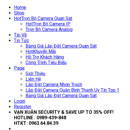
Home
Shop
Hot
Trọn Bộ Camera Quan Sát
Hot
Trọn Bộ Camera IP
Trọn Bộ Camera Analog
Tải Về
Tin Tức
Bảng Giá Lắp Đặt Camera Quan Sát
Hot
Khuyến Mãi
Hỗ Trợ Khách Hàng
Công Trình Tiêu Biểu
Page
Giới Thiệu
Liên Hệ
Lắp Đặt Camera Nhơn Trạch
Lắp Đặt Camera Quận Bình Thạnh Uy Tín Top 1
Bảng Giá Lắp Đặt Camera Quan Sát
Login
Register
VẠN XUÂN SECURITY & SAVE UP TO 35
% OFF!
HOTLINE :
0989-439-848
HTKT:
0963.64.84.39