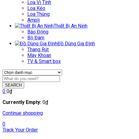
Loa Vi Tính
Loa Kéo
Loa Thùng
Ampli
Thiết Bị An Ninh
Báo Động
Bộ Đàm
Đồ Dùng Gia Đình
Thang Rút
Máy Khoan
TV & Smart box
SEARCH
0
0
₫
Currently Empty:
0
₫
Continue shopping
0
Track Your Order