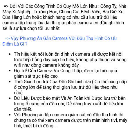
=> Đối Với Các Công Trình Có Quy Mô Lớn Như : Công Ty, Nhà
Máy Xí Nghiệp, Trường Học, Chung Cư, Bệnh Viện, Bãi Giữ Xe,
Cửa Hàng Lớn hoặc khách hàng có nhu cầu lưu trữ dữ liệu
camera tập trung lâu dài thì giải pháp camera có đầu ghi hình
sẽ là sự lựa chọn tối ưu nhất.
=> Vậy Phương Án Gắn Camera Với Đầu Thu Hình Có Ưu
Điểm Là Gì ?
Tín hiệu kết nối luôn ổn định vì camera sẽ được kết nối
trực tiếp bằng dây cáp tín hiệu, không phụ thuộc và sóng
wifi như dòng camera không dây.
Độ Trể Của Camera Vô Cùng Thấp, đem lại hiệu quả
giám sát trực tiếp cao.
Thời Gian Lưu trữ Của Đầu Ghi hình dài ( Có thể nâng cấp
ổ cứng lớn để tăng thơi gian lưu trử dữ liệu theo nhu
cầu).
Dữ Liệu Được bảo mật Và An Toàn khi Được lưu trữ bên
trong ổ cứng của đầu ghi, Dễ dàng truy xuất dữ liệu khi
cần thiết.
Với Phương án lăp camera giám sát có đầu thu hình thì
chúng ta có thể xem camera được trên màn hình tivi, máy
tính, thiết bị di động ….