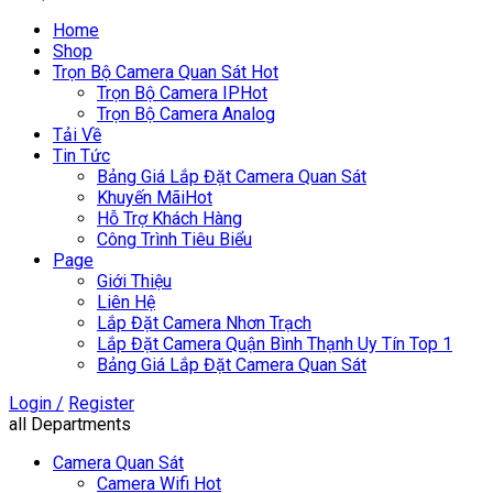
Home
Shop
Trọn Bộ Camera Quan Sát
Hot
Trọn Bộ Camera IP
Hot
Trọn Bộ Camera Analog
Tải Về
Tin Tức
Bảng Giá Lắp Đặt Camera Quan Sát
Khuyến Mãi
Hot
Hỗ Trợ Khách Hàng
Công Trình Tiêu Biểu
Page
Giới Thiệu
Liên Hệ
Lắp Đặt Camera Nhơn Trạch
Lắp Đặt Camera Quận Bình Thạnh Uy Tín Top 1
Bảng Giá Lắp Đặt Camera Quan Sát
Login /
Register
all Departments
Camera Quan Sát
Camera Wifi
Hot