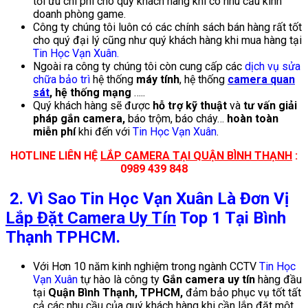
tối ưu chi phí cho quý khách hàng khi có nhu cầu kinh
doanh phòng game.
Công ty chúng tôi luôn có các chính sách bán hàng rất tốt
cho quý đại lý cũng như quý khách hàng khi mua hàng tại
Tin Học Vạn Xuân.
Ngoài ra công ty chúng tôi còn cung cấp các
dịch vụ sửa
chữa bảo trì
hệ thống
máy tính
, hệ thống
camera quan
sát
, hệ thống mạng
…..
Quý khách hàng sẽ được
hỗ trợ kỹ thuật
và
tư vấn giải
pháp gắn camera,
báo trộm, báo cháy…
hoàn toàn
miễn phí
khi đến với
Tin Học Vạn Xuân
.
HOTLINE LIÊN HỆ
LẮP CAMERA TẠI QUẬN BÌNH THẠNH
:
0989 439 848
2. Vì Sao Tin Học Vạn Xuân Là Đơn Vị
Lắp Đặt Camera Uy Tín
Top 1 Tại Bình
Thạnh TPHCM.
Với Hơn 10 năm kinh nghiệm trong ngành CCTV
Tin Học
Vạn Xuân
tự hào là công ty
Gắn camera uy tín
hàng đầu
tại
Quận Bình Thạnh, TPHCM,
đảm bảo phục vụ tốt tất
cả các nhu cầu của quý khách hàng khi cần lắp đặt một