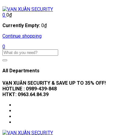
0
0
₫
Currently Empty:
0
₫
Continue shopping
0
All Departments
VẠN XUÂN SECURITY & SAVE UP TO 35
% OFF!
HOTLINE :
0989-439-848
HTKT:
0963.64.84.39