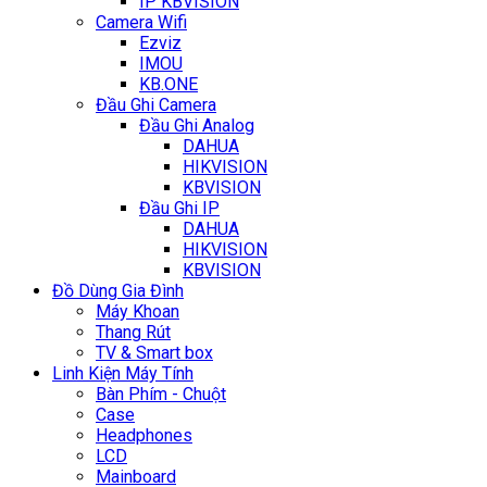
IP KBVISION
Camera Wifi
Ezviz
IMOU
KB.ONE
Đầu Ghi Camera
Đầu Ghi Analog
DAHUA
HIKVISION
KBVISION
Đầu Ghi IP
DAHUA
HIKVISION
KBVISION
Đồ Dùng Gia Đình
Máy Khoan
Thang Rút
TV & Smart box
Linh Kiện Máy Tính
Bàn Phím - Chuột
Case
Headphones
LCD
Mainboard