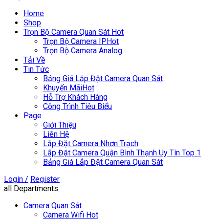
Home
Shop
Trọn Bộ Camera Quan Sát
Hot
Trọn Bộ Camera IP
Hot
Trọn Bộ Camera Analog
Tải Về
Tin Tức
Bảng Giá Lắp Đặt Camera Quan Sát
Khuyến Mãi
Hot
Hỗ Trợ Khách Hàng
Công Trình Tiêu Biểu
Page
Giới Thiệu
Liên Hệ
Lắp Đặt Camera Nhơn Trạch
Lắp Đặt Camera Quận Bình Thạnh Uy Tín Top 1
Bảng Giá Lắp Đặt Camera Quan Sát
Login /
Register
all Departments
Camera Quan Sát
Camera Wifi
Hot