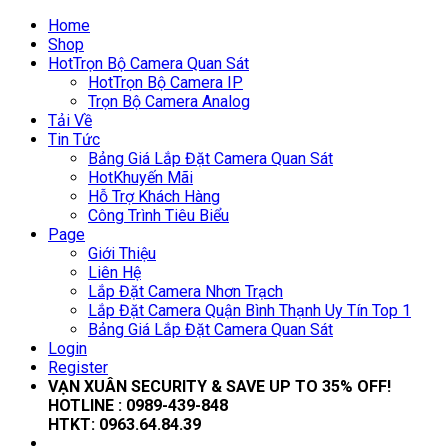
Home
Shop
Hot
Trọn Bộ Camera Quan Sát
Hot
Trọn Bộ Camera IP
Trọn Bộ Camera Analog
Tải Về
Tin Tức
Bảng Giá Lắp Đặt Camera Quan Sát
Hot
Khuyến Mãi
Hỗ Trợ Khách Hàng
Công Trình Tiêu Biểu
Page
Giới Thiệu
Liên Hệ
Lắp Đặt Camera Nhơn Trạch
Lắp Đặt Camera Quận Bình Thạnh Uy Tín Top 1
Bảng Giá Lắp Đặt Camera Quan Sát
Login
Register
VẠN XUÂN SECURITY & SAVE UP TO 35
% OFF!
HOTLINE :
0989-439-848
HTKT:
0963.64.84.39