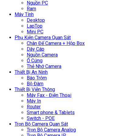
Nguồn PC
Ram
Máy Tính
Desktop
LapTop
Mini PC
Phụ Kiện Camera Quan Sát
Chân Đế Camera + Hộp Box
Dây Cáp
Nguồn Camera
Ổ Cứng
Thẻ Nhớ Camera
Thiết Bị An Ninh
Báo Trộm
Bộ Đàm
Thiết Bị Viễn Thông
Máy Fax - Điện Thoại
Máy In
Router
Smart phone & Tablets
Switch - POE
Trọn Bộ Camera Quan Sát
Trọn Bộ Camera Analog
Trọn Bộ Camera IP