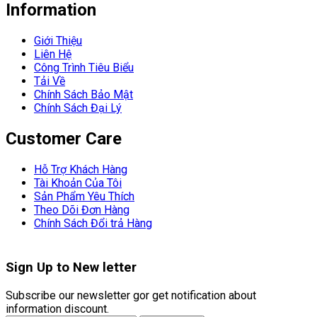
Information
Giới Thiệu
Liên Hệ
Công Trình Tiêu Biểu
Tải Về
Chính Sách Bảo Mật
Chính Sách Đại Lý
Customer Care
Hỗ Trợ Khách Hàng
Tài Khoản Của Tôi
Sản Phẩm Yêu Thích
Theo Dõi Đơn Hàng
Chính Sách Đổi trả Hàng
Sign Up to
New letter
Subscribe our newsletter gor get notification about
information discount.