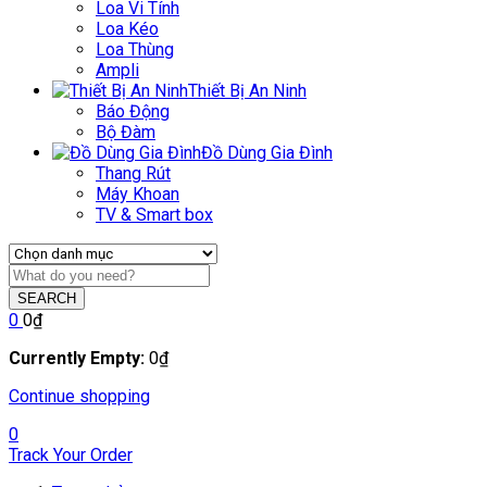
Loa Vi Tính
Loa Kéo
Loa Thùng
Ampli
Thiết Bị An Ninh
Báo Động
Bộ Đàm
Đồ Dùng Gia Đình
Thang Rút
Máy Khoan
TV & Smart box
SEARCH
0
0
₫
Currently Empty:
0
₫
Continue shopping
0
Track Your Order