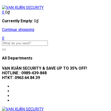
0
0
₫
Currently Empty:
0
₫
Continue shopping
0
All Departments
VẠN XUÂN SECURITY & SAVE UP TO 35
% OFF!
HOTLINE :
0989-439-848
HTKT:
0963.64.84.39