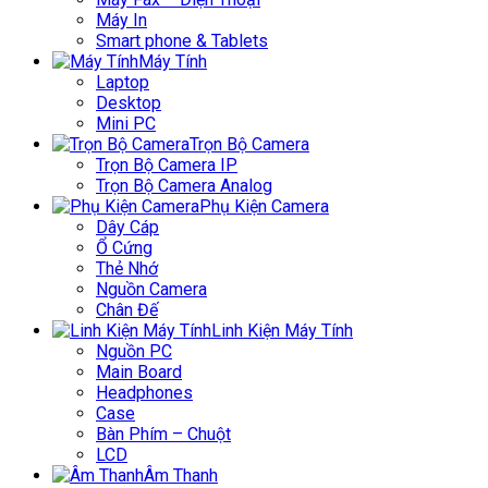
Máy In
Smart phone & Tablets
Máy Tính
Laptop
Desktop
Mini PC
Trọn Bộ Camera
Trọn Bộ Camera IP
Trọn Bộ Camera Analog
Phụ Kiện Camera
Dây Cáp
Ổ Cứng
Thẻ Nhớ
Nguồn Camera
Chân Đế
Linh Kiện Máy Tính
Nguồn PC
Main Board
Headphones
Case
Bàn Phím – Chuột
LCD
Âm Thanh