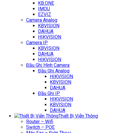
KB.ONE
IMOU
EZVIZ
Camera Analog
KBVISION
DAHUA
HIKVISION
Camera IP
KBVISION
DAHUA
HIKVISION
Đầu Ghi Hình Camera
Đầu Ghi Analog
HIKVISION
KBVISION
DAHUA
Đầu Ghi IP
HIKVISION
KBVISION
DAHUA
Thiết Bị Viễn Thông
Router – Wifi
Switch – POE
Máy Fax – Điện Thoại