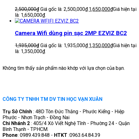
2,500,000
₫
Giá gốc là: 2,500,000₫.
1,650,000
₫
Giá hiện tại
là: 1,650,000₫.
Camera Wifi dùng pin sạc 2MP EZVIZ BC2
1,935,000
₫
Giá gốc là: 1,935,000₫.
1,350,000
₫
Giá hiện tại
là: 1,350,000₫.
Không tìm thấy sản phẩm nào khớp với lựa chọn của bạn.
CÔNG TY TNHH TM DV TIN HỌC VẠN XUÂN
Trụ Sở Chính
: 48D Tôn Đức Thắng - Phước Kiểng - Hiệp
Phước - Nhơn Trạch - Đồng Nai
Chi Nhánh 2
: 405/4 Xô Viết Nghệ Tĩnh - Phường 24 - Quận
Bình Thạnh - TPHCM.
Phone
: 0989.439.848 -
HTKT
:0963.64.84.39