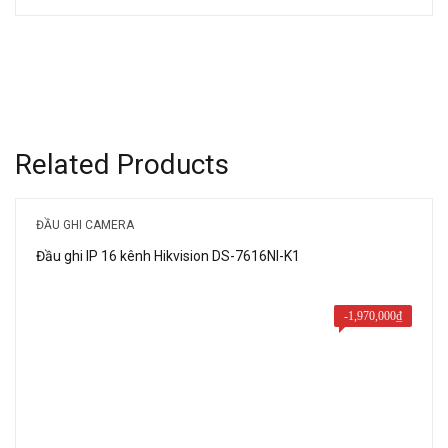
gốc
hiện
là:
tại
2,500,000₫.
là:
1,400,000₫.
Related Products
ĐẦU GHI CAMERA
Đầu ghi IP 16 kênh Hikvision DS-7616NI-K1
-
1,970,000
₫