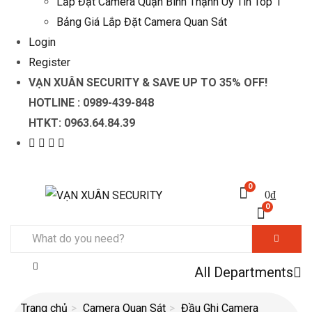
Lắp Đặt Camera Quận Bình Thạnh Uy Tín Top 1
Bảng Giá Lắp Đặt Camera Quan Sát
Login
Register
VẠN XUÂN SECURITY & SAVE UP TO 35
% OFF!
HOTLINE :
0989-439-848
HTKT:
0963.64.84.39
0
0
₫
0
All Departments
Trang chủ
Camera Quan Sát
Đầu Ghi Camera