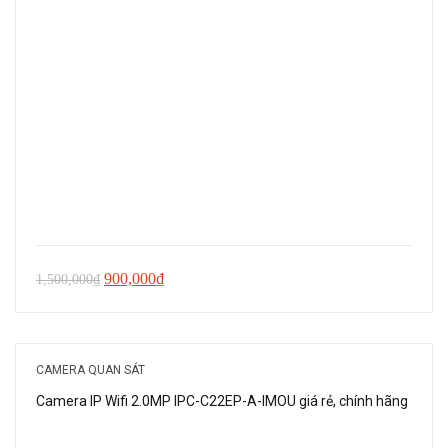
Giá
Giá
900,000
₫
1,500,000
₫
gốc
hiện
là:
tại
1,500,000₫.
là:
CAMERA QUAN SÁT
900,000₫.
Camera IP Wifi 2.0MP IPC-C22EP-A-IMOU giá rẻ, chính hãng