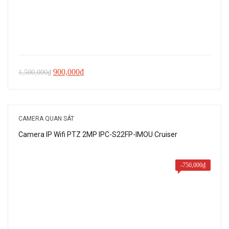
Giá
Giá
900,000
₫
1,500,000
₫
gốc
hiện
là:
tại
1,500,000₫.
là:
CAMERA QUAN SÁT
900,000₫.
Camera IP Wifi PTZ 2MP IPC-S22FP-IMOU Cruiser
-
750,000
₫