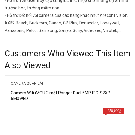
• Hỗ trợ 128 user truy cập cùng lúc thích hợp cho những dự án như
trường học, trường mầm non.
• Hỗ trợ kết nối với camera cũa các hãng khác như: Arecont Vision,
AXIS, Bosch, Brickcom, Canon, CP Plus, Dynacolor, Honeywell,
Panasonic, Pelco, Samsung, Sanyo, Sony, Videosec, Vivotek,…
Customers Who Viewed This Item
Also Viewed
CAMERA QUAN SÁT
Camera Wifi iMOU 2 mắt Ranger Dual 6MP IPC-S2XP-
6M0WED
-
250,000
₫