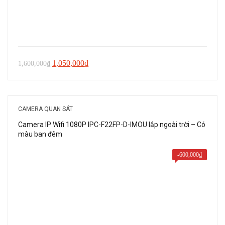
Giá
Giá
1,050,000
₫
1,600,000
₫
gốc
hiện
là:
tại
1,600,000₫.
là:
CAMERA QUAN SÁT
1,050,000₫.
Camera IP Wifi 1080P IPC-F22FP-D-IMOU lắp ngoài trời – Có
màu ban đêm
-
600,000
₫