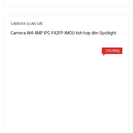
gốc
hiện
là:
tại
1,800,000₫.
là:
CAMERA QUAN SÁT
1,050,000₫.
Camera Wifi 4MP IPC-F42FP-IMOU tích hợp đèn Spotlight
-
550,000
₫