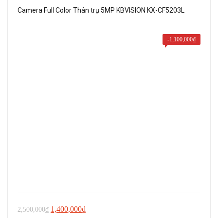
1,200,000₫.
Camera Full Color Thân trụ 5MP KBVISION KX-CF5203L
-
1,100,000
₫
Giá
Giá
1,400,000
₫
2,500,000
₫