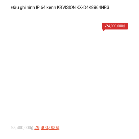
1,700,000₫.
Đầu ghi hình IP 64 kênh KBVISION KX-D4K8864NR3
-
24,000,000
₫
Giá
Giá
29,400,000
₫
53,400,000
₫
gốc
hiện