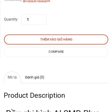
gốc
hiện
Quantity:
là:
tại
4,750,000₫.
là:
THÊM VÀO GIỎ HÀNG
2,500,000₫.
COMPARE
Mô tả
Đánh giá (0)
Product Description