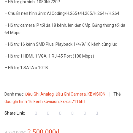
– Hỗ trợ ghi hình: 1080N/720P
– Chuẩn nén hình ảnh: AI Coding/H.265+/H.265/H.264+/H.264
– Hỗ trợ camera IP tối đa 18 kênh, lên đến 6Mp. Băng thông tối đa
64 Mbps
– Hỗ trợ 16 kênh SMD Plus. Playback 1/4/9/16 kênh cùng lúc
– Hỗ trợ 1 HDMI, 1 VGA, 1 RJ-45 Port (100 Mbps)
– Hỗ trợ 1 SATA x 10TB
Danh mục:
Đầu Ghi Analog
,
Đầu Ghi Camera
,
KBVISION
Thẻ:
dau ghi hinh 16 kenh kbvision
,
kx-cai7116h1
Share Link:
Giá
Giá
2,500,000
₫
4,750,000
₫