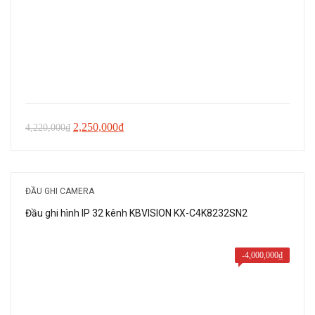
Giá
Giá
2,250,000
₫
4,220,000
₫
gốc
hiện
là:
tại
4,220,000₫.
là:
ĐẦU GHI CAMERA
2,250,000₫.
Đầu ghi hình IP 32 kênh KBVISION KX-C4K8232SN2
-
4,000,000
₫