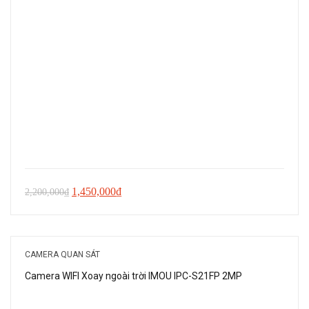
Giá
Giá
1,450,000
₫
2,200,000
₫
gốc
hiện
là:
tại
2,200,000₫.
là:
CAMERA QUAN SÁT
1,450,000₫.
Camera WIFI Xoay ngoài trời IMOU IPC-S21FP 2MP