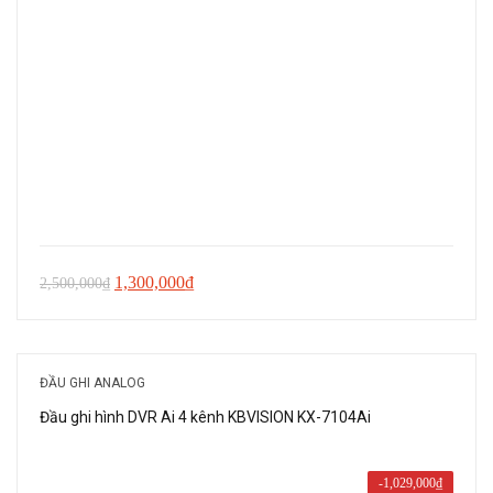
Giá
Giá
1,300,000
₫
2,500,000
₫
gốc
hiện
là:
tại
2,500,000₫.
là:
ĐẦU GHI ANALOG
1,300,000₫.
Đầu ghi hình DVR Ai 4 kênh KBVISION KX-7104Ai
-
1,029,000
₫