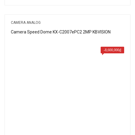
gốc
hiện
là:
tại
800,000₫.
là:
CAMERA ANALOG
550,000₫.
Camera Speed Dome KX-C2007ePC2 2MP KBVISION
-
8,600,000
₫