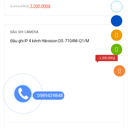
Giá
Giá
3,500,000
₫
8,014,000
₫
gốc
hiện
là:
tại
8,014,000₫.
là:
ĐẦU GHI CAMERA
3,500,000₫.
Đầu ghi IP 4 kênh Hikvision DS-7104NI-Q1/M
-
1,000,000
₫
0989439848