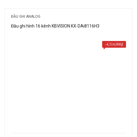
là:
tại
53,400,000₫.
là:
ĐẦU GHI ANALOG
29,400,000₫.
Đầu ghi hình 16 kênh KBVISION KX-DAi8116H3
-
4,514,000
₫