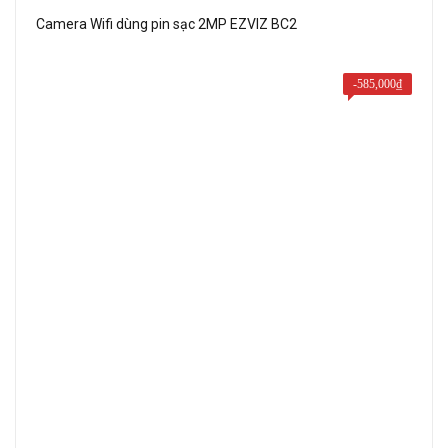
1,250,000₫.
Camera Wifi dùng pin sạc 2MP EZVIZ BC2
-
585,000
₫