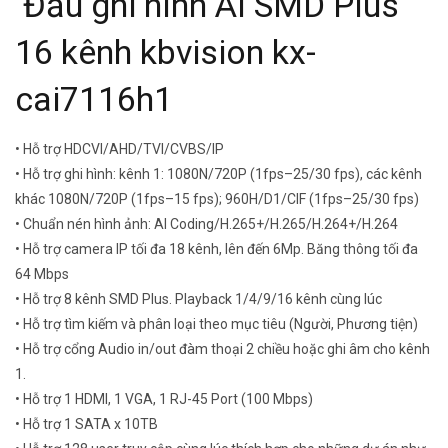
Đầu ghi hình AI SMD Plus
16 kênh kbvision kx-
cai7116h1
• Hỗ trợ HDCVI/AHD/TVI/CVBS/IP
• Hỗ trợ ghi hình: kênh 1: 1080N/720P (1fps–25/30 fps), các kênh
khác 1080N/720P (1fps–15 fps); 960H/D1/CIF (1fps–25/30 fps)
• Chuẩn nén hình ảnh: AI Coding/H.265+/H.265/H.264+/H.264
• Hỗ trợ camera IP tối đa 18 kênh, lên đến 6Mp. Băng thông tối đa
64 Mbps
• Hỗ trợ 8 kênh SMD Plus. Playback 1/4/9/16 kênh cùng lúc
• Hỗ trợ tìm kiếm và phân loại theo mục tiêu (Người, Phương tiện)
• Hỗ trợ cổng Audio in/out đàm thoại 2 chiều hoặc ghi âm cho kênh
1.
• Hỗ trợ 1 HDMI, 1 VGA, 1 RJ-45 Port (100 Mbps)
• Hỗ trợ 1 SATA x 10TB