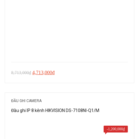
Giá
Giá
4,713,000
₫
8,713,000
₫
gốc
hiện
là:
tại
8,713,000₫.
là:
ĐẦU GHI CAMERA
4,713,000₫.
Đầu ghi IP 8 kênh HIKVISION DS-7108NI-Q1/M
-
1,200,000
₫