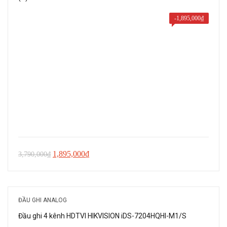
-
1,895,000
₫
Giá
Giá
1,895,000
₫
3,790,000
₫
gốc
hiện
là:
tại
3,790,000₫.
là:
ĐẦU GHI ANALOG
1,895,000₫.
Đầu ghi 4 kênh HDTVI HIKVISION iDS-7204HQHI-M1/S