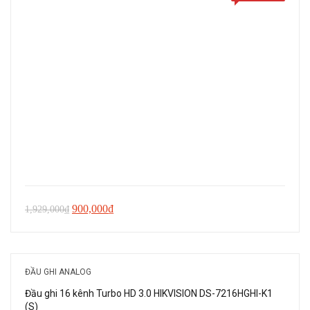
Giá
Giá
900,000
₫
1,929,000
₫
gốc
hiện
là:
tại
1,929,000₫.
là:
ĐẦU GHI ANALOG
900,000₫.
Đầu ghi 16 kênh Turbo HD 3.0 HIKVISION DS-7216HGHI-K1
(S)