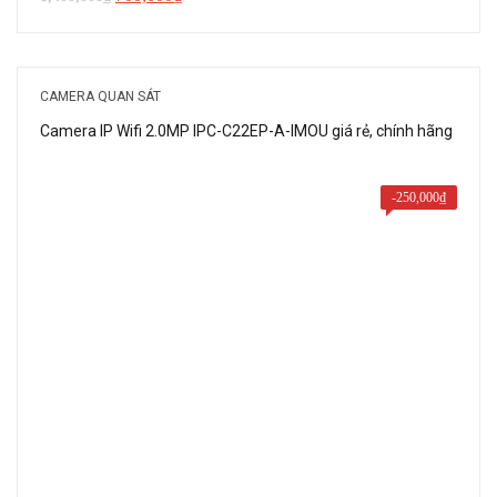
gốc
hiện
là:
tại
1,400,000₫.
là:
CAMERA QUAN SÁT
700,000₫.
Camera IP Wifi 2.0MP IPC-C22EP-A-IMOU giá rẻ, chính hãng
-
250,000
₫