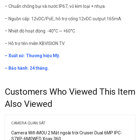
– Chuẩn chống bụi và nước IP67, vỏ kim loại + nhựa.
– Nguồn cấp: 12vDC/PoE, hỗ trợ cổng 12vDC output 165mA.
– Nhiệt độ hoạt động: -40°C ~ +60°C.
– Hỗ trợ tên miền KBVISION.TV.
– Xuất xứ: Thương hiệu Mỹ.
– Bảo hành: 24 tháng.
Customers Who Viewed This Item
Also Viewed
CAMERA QUAN SÁT
Camera Wifi iMOU 2 Mắt ngoài trời Cruiser Dual 6MP IPC-
S7XP-6M0WED Xoay 360