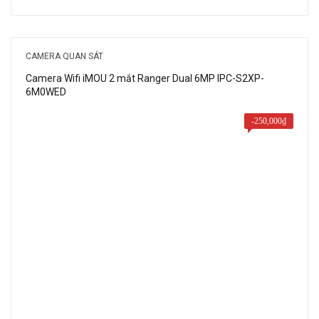
gốc
hiện
là:
tại
2,200,000₫.
là:
CAMERA QUAN SÁT
1,600,000₫.
Camera Wifi iMOU 2 mắt Ranger Dual 6MP IPC-S2XP-
6M0WED
-
250,000
₫