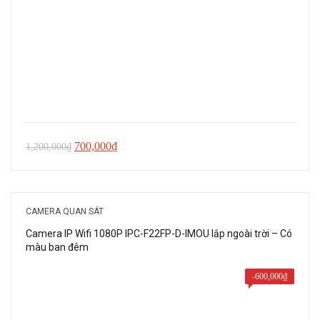
Giá
Giá
700,000
₫
1,200,000
₫
gốc
hiện
là:
tại
1,200,000₫.
là:
CAMERA QUAN SÁT
700,000₫.
Camera IP Wifi 1080P IPC-F22FP-D-IMOU lắp ngoài trời – Có
màu ban đêm
-
600,000
₫