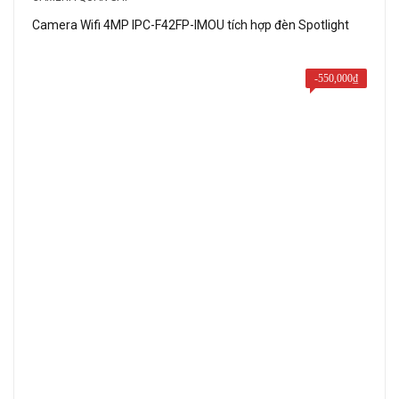
1,050,000₫.
Camera Wifi 4MP IPC-F42FP-IMOU tích hợp đèn Spotlight
-
550,000
₫