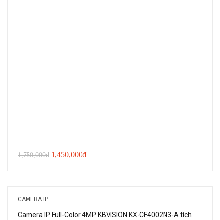
Giá
Giá
1,450,000
₫
1,750,000
₫
gốc
hiện
là:
tại
1,750,000₫.
là:
CAMERA IP
1,450,000₫.
Camera IP Full-Color 4MP KBVISION KX-CF4002N3-A tích