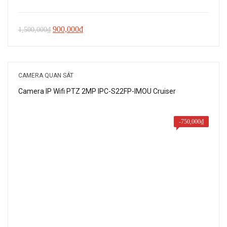
Giá
Giá
900,000
₫
1,500,000
₫
gốc
hiện
là:
tại
1,500,000₫.
là:
CAMERA QUAN SÁT
900,000₫.
Camera IP Wifi PTZ 2MP IPC-S22FP-IMOU Cruiser
-
750,000
₫