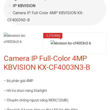
IP KBVISION
Camera IP Full-Color 4MP KBVISION KX-
CF4003N3-B
-
2,270,000
₫
Camera IP Full-Color 4MP
KBVISION KX-CF4003N3-B
– Độ phân giải 4MP
– Hỗ trợ chức năng Starlight.
– Chuyên chống ngược sáng WDR(120dB).
– Ống kính 3.6 mm, tầm xa đèn LED lên đến 40m.