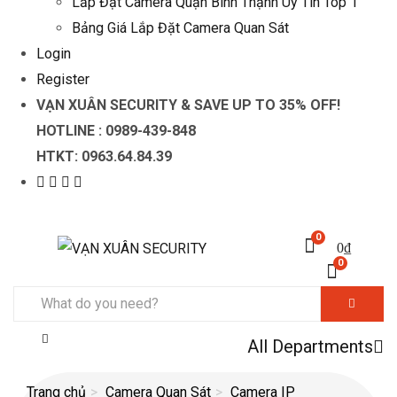
Lắp Đặt Camera Quận Bình Thạnh Uy Tín Top 1
Bảng Giá Lắp Đặt Camera Quan Sát
Login
Register
VẠN XUÂN SECURITY & SAVE UP TO 35
% OFF!
HOTLINE :
0989-439-848
HTKT:
0963.64.84.39
0
0
₫
0
All Departments
Trang chủ
Camera Quan Sát
Camera IP