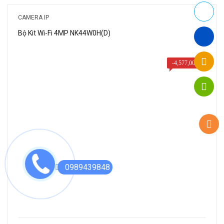
là:
tại
3,960,000₫.
là:
CAMERA IP
1,980,000₫.
Bộ Kit Wi-Fi 4MP NK44W0H(D)
-
4,577,000
₫
0989439848