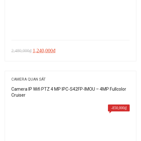
Giá
Giá
1,240,000
₫
2,480,000
₫
gốc
hiện
là:
tại
2,480,000₫.
là:
CAMERA QUAN SÁT
1,240,000₫.
Camera IP Wifi PTZ 4 MP IPC-S42FP-IMOU – 4MP Fullcolor
Cruiser
-
850,000
₫