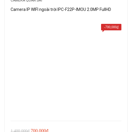
CAMERA QUAN SÁT
900,000₫.
Camera IP WIFI ngoài trời IPC-F22P-IMOU 2.0MP FullHD
-
700,000
₫
Giá
Giá
700,000
₫
1,400,000
₫