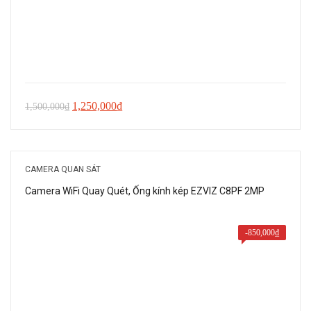
Giá
Giá
1,250,000
₫
1,500,000
₫
gốc
hiện
là:
tại
1,500,000₫.
là:
CAMERA QUAN SÁT
1,250,000₫.
Camera WiFi Quay Quét, Ống kính kép EZVIZ C8PF 2MP
-
850,000
₫