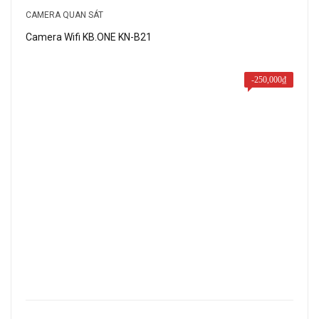
3,940,000₫.
là:
CAMERA QUAN SÁT
1,970,000₫.
Camera Wifi KB.ONE KN-B21
-
250,000
₫