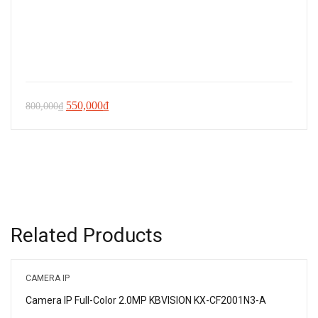
Giá
Giá
550,000
₫
800,000
₫
gốc
hiện
là:
tại
800,000₫.
là:
550,000₫.
Related Products
CAMERA IP
Camera IP Full-Color 2.0MP KBVISION KX-CF2001N3-A