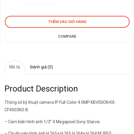
4,540,000₫.
là:
THÊM VÀO GIỎ HÀNG
2,270,000₫.
COMPARE
Mô tả
Đánh giá (0)
Product Description
Thông số kỹ thuật camera IP Full-Color 4.0MP KBVISION KX-
CF4003N3-B
– Cảm biến hình ảnh 1/3” 4 Megapixel Sony Starvis.
– Chuẩn nén hình ảnh H.265+;H.265,H.264+;H.264;MJPEG.