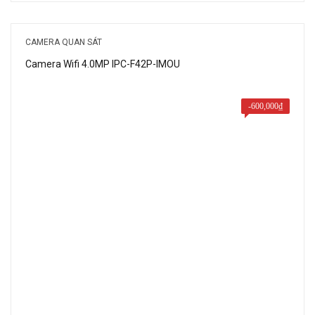
là:
tại
1,935,000₫.
là:
CAMERA QUAN SÁT
1,350,000₫.
Camera Wifi 4.0MP IPC-F42P-IMOU
-
600,000
₫