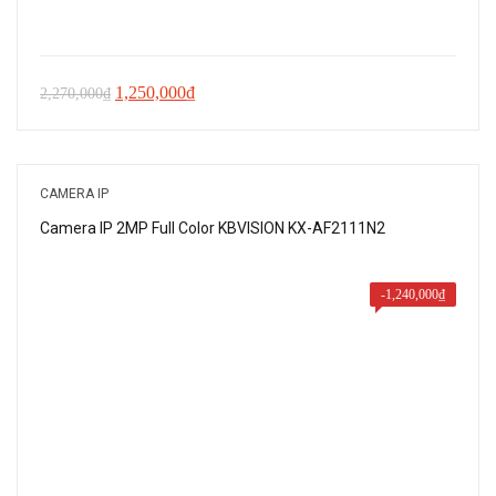
Giá
Giá
1,250,000
₫
2,270,000
₫
gốc
hiện
là:
tại
2,270,000₫.
là:
CAMERA IP
1,250,000₫.
Camera IP 2MP Full Color KBVISION KX-AF2111N2
-
1,240,000
₫