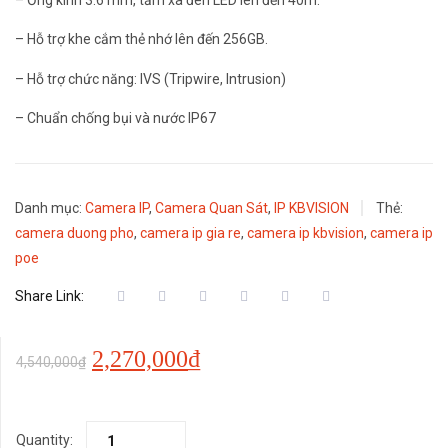
– Hỗ trợ khe cắm thẻ nhớ lên đến 256GB.
– Hỗ trợ chức năng: IVS (Tripwire, Intrusion)
– Chuẩn chống bụi và nước IP67
Danh mục:
Camera IP
,
Camera Quan Sát
,
IP KBVISION
Thẻ:
camera duong pho
,
camera ip gia re
,
camera ip kbvision
,
camera ip
poe
Share Link:
Giá
Giá
2,270,000
₫
4,540,000
₫
gốc
hiện
Quantity:
là:
tại