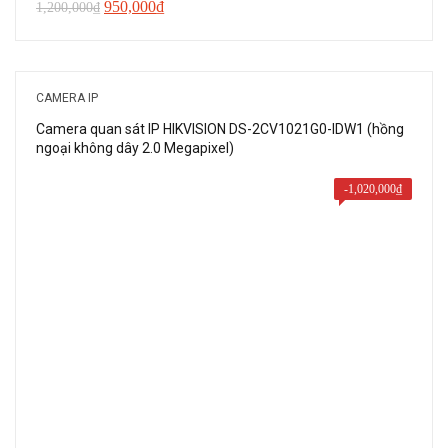
Giá
Giá
950,000
₫
1,200,000
₫
gốc
hiện
là:
tại
1,200,000₫.
là:
CAMERA IP
950,000₫.
Camera quan sát IP HIKVISION DS-2CV1021G0-IDW1 (hồng
ngoại không dây 2.0 Megapixel)
-
1,020,000
₫