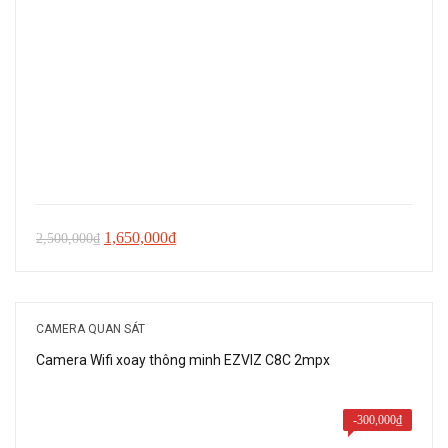
Giá
Giá
1,650,000
₫
2,500,000
₫
gốc
hiện
là:
tại
2,500,000₫.
là:
CAMERA QUAN SÁT
1,650,000₫.
Camera Wifi xoay thông minh EZVIZ C8C 2mpx
-
300,000
₫