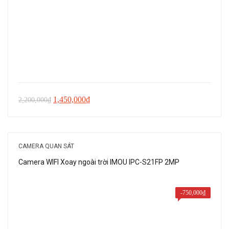
Giá
Giá
1,450,000
₫
2,200,000
₫
gốc
hiện
là:
tại
2,200,000₫.
là:
CAMERA QUAN SÁT
1,450,000₫.
Camera WIFI Xoay ngoài trời IMOU IPC-S21FP 2MP
-
750,000
₫