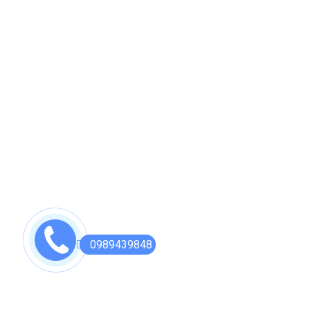
Hỗ Trợ Khách Hàng
Tài Khoản Của Tôi
Sản Phẩm Yêu Thích
Theo Dõi Đơn Hàng
Chính Sách Đổi trả Hàng
Sign Up to
New letter
Subscribe our newsletter gor get notification about information disco
0989439848
GET IN TOUCH !